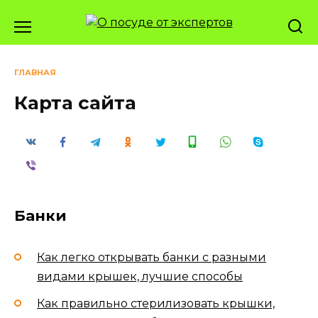
Перейти
к
содержанию
ГЛАВНАЯ
Карта сайта
Банки
Как легко открывать банки с разными
видами крышек, лучшие способы
Как правильно стерилизовать крышки,