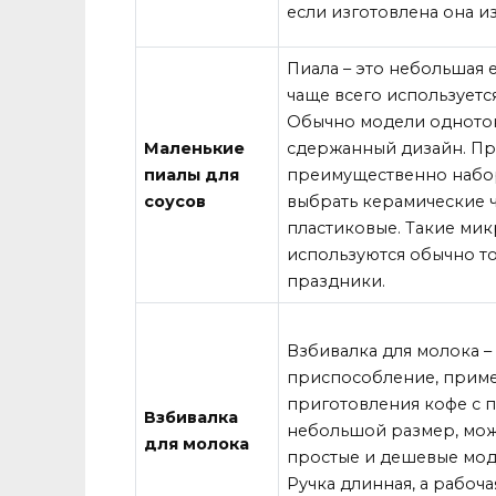
если изготовлена она из
Пиала – это небольшая 
чаще всего используется
Обычно модели одното
Маленькие
сдержанный дизайн. П
пиалы для
преимущественно набо
соусов
выбрать керамические ч
пластиковые. Такие ми
используются обычно т
праздники.
Взбивалка для молока –
приспособление, прим
приготовления кофе с 
Взбивалка
небольшой размер, мо
для молока
простые и дешевые мод
Ручка длинная, а рабоча