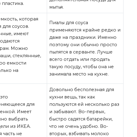
 пластика.
мытья.
емкость, которая
Пиалы для соуса
 для соусов.
применяются крайне редко и
нные, имеют
даже на праздники. Именно
родаются
поэтому они обычно просто
рам. Можно
пылятся в серванте. Лучше
аши, стеклянные,
всего отдать или продать
кро емкости
такую посуду, чтобы она не
олько на
занимала место на кухне.
Довольно бесполезная для
 это
кухни вещь, так как
еняющееся для
пользуются ей несколько раз
пенкой. Имеет
и забывают. Во-первых,
жно выбрать
быстро садятся батарейки,
ели из ИКЕА.
что не очень удобно. Во-
я часть не
вторых, взбивать молоко