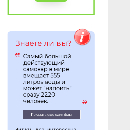
Знаете ли вы?
Самый большой
действующий
самовар в мире
вмещает 555
литров воды и
может “напоить”
сразу 2220
человек.
Показать еще один факт
Читать все интересные