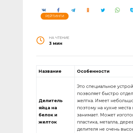
РЕЙТИНГИ
НА ЧТЕНИЕ
3 мин
Название
Особенности
Это специальное устрой
позволяет быстро отдел
Делитель
желтка. Имеет небольш
яйца на
поэтому на кухне места
белок и
занимает. Может изгото
желток
пластика, металла, дере
делителя не очень высо