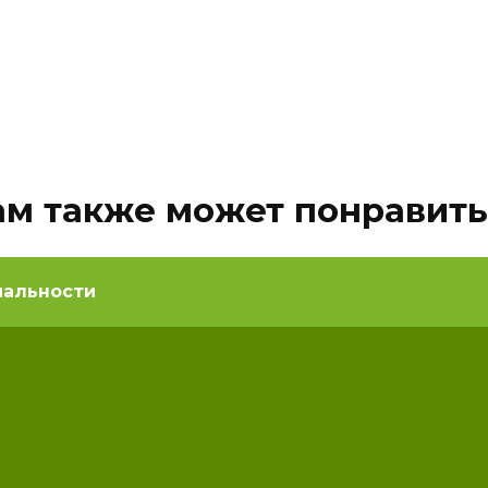
ам также может понравить
иальности
тинг самой вредной
Рейтинг самой деш
оразовой посуды
и практичной посуд
пластика Описание Где
Модель Описание Плюсы 
зя использовать
минусы Стоимость Набор
этилентерефталат
посуды
13.1к.
0
13.3к.