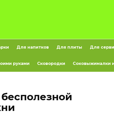
арки
Для напитков
Для плиты
Для серв
оими руками
Сковородки
Соковыжималки и
 бесполезной
хни