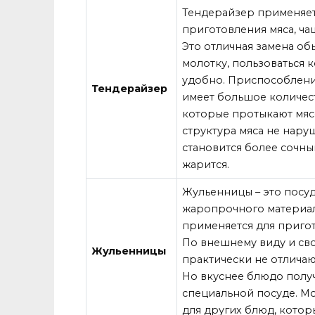
Тендерайзер применяет
приготовления мяса, ча
Это отличная замена о
молотку, пользоваться 
удобно. Приспособлен
Тендерайзер
имеет большое количес
которые протыкают мясо
структура мяса не наруш
становится более сочны
жарится.
Жульенницы – это посуд
жаропрочного материал
применяется для приго
По внешнему виду и св
Жульенницы
практически не отличаю
Но вкуснее блюдо полу
специальной посуде. М
для других блюд, котор