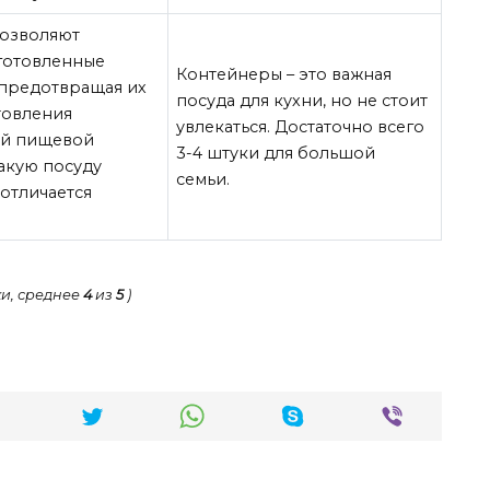
озволяют
готовленные
Контейнеры – это важная
 предотвращая их
посуда для кухни, но не стоит
товления
увлекаться. Достаточно всего
ый пищевой
3-4 штуки для большой
такую посуду
семьи.
 отличается
и, среднее
4
из
5
)