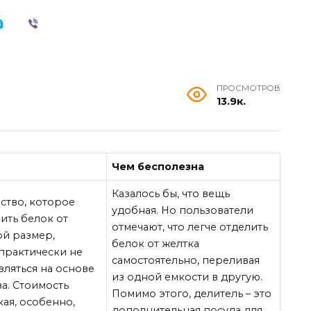
ПРОСМОТРОВ
13.9к.
Чем бесполезна
Казалось бы, что вещь
ство, которое
удобная. Но пользователи
ить белок от
отмечают, что легче отделить
ой размер,
белок от желтка
 практически не
самостоятельно, переливая
вляться на основе
из одной емкости в другую.
ва. Стоимость
Помимо этого, делитель – это
кая, особенно,
дополнительная посуда для