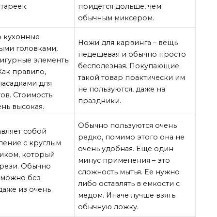
тареек.
придется дольше, чем
обычным миксером.
о кухонные
Ножи для карвинга – вещь
ыми головками,
недешевая и обычно просто
фигурные элементы
бесполезная. Покупающие
Как правило,
такой товар практически им
насадками для
не пользуются, даже на
ов. Стоимость
праздники.
нь высокая.
Обычно пользуются очень
авляет собой
редко, помимо этого она не
ление с круглым
очень удобная. Еще один
иком, который
минус применения – это
рези. Обычно
сложность мытья. Ее нужно
 можно без
либо оставлять в емкости с
даже из очень
медом. Иначе лучше взять
обычную ложку.