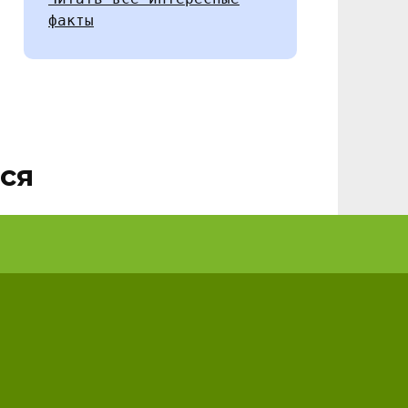
факты
ся
евой
Рейтинг самых
ы
полезных аксессуаров
для кухни
и
Модель Описание Плюсы
Минусы Рейлинги Рейлинги –
это
0
13.3к.