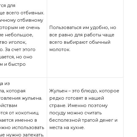
ся для
ще всего отбивных.
бычному отбивному
которым не очень
Пользоваться им удобно, но
ие небольшое,
все равно для работы чаще
тво иголок,
всего выбирают обычный
. За счет этого
молоток.
ается, но оно
м и быстро
а из
а, которая
Жульен – это блюдо, которое
товления жульена.
редко готовят в нашей
ойствам
стране. Именно поэтому
тся от кокотниц.
посуду можно считать
чается именно в
бесполезной тратой денег и
ожно использовать
места на кухне.
ые нужно запекать.