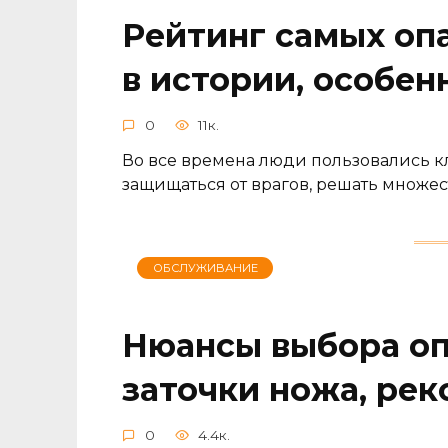
Рейтинг самых оп
в истории, особен
0
11к.
Во все времена люди пользовались к
защищаться от врагов, решать множе
ОБСЛУЖИВАНИЕ
Нюансы выбора оп
заточки ножа, ре
0
4.4к.