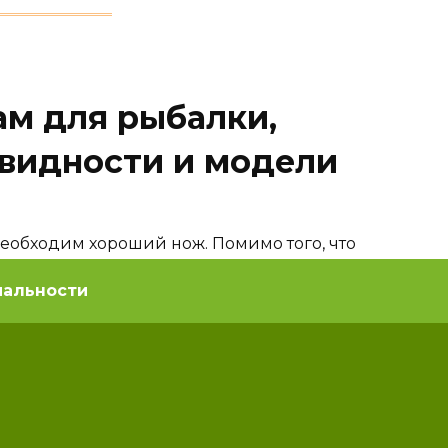
ам для рыбалки,
видности и модели
необходим хороший нож. Помимо того, что
кции, с его помощью можно легко срезать
иальности