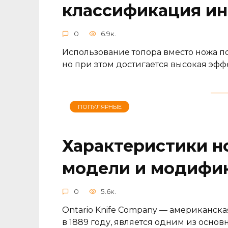
классификация и
0
6.9к.
Использование топора вместо ножа пол
но при этом достигается высокая эф
ПОПУЛЯРНЫЕ
Характеристики н
модели и модифи
0
5.6к.
Ontario Knife Company — американская
в 1889 году, является одним из осн