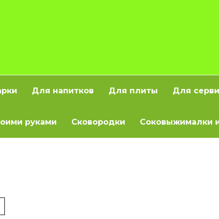
арки
Для напитков
Для плиты
Для серв
оими руками
Сковородки
Соковыжималки и