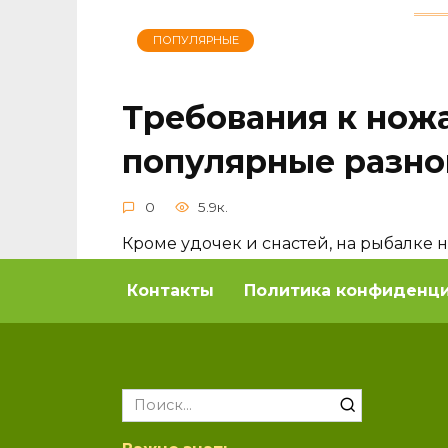
ПОПУЛЯРНЫЕ
Требования к нож
популярные разно
0
5.9к.
Кроме удочек и снастей, на рыбалке 
предмет выполняет свои обычные фун
Контакты
Политика конфиденц
леску
ПОПУЛЯРНЫЕ
Search
for: