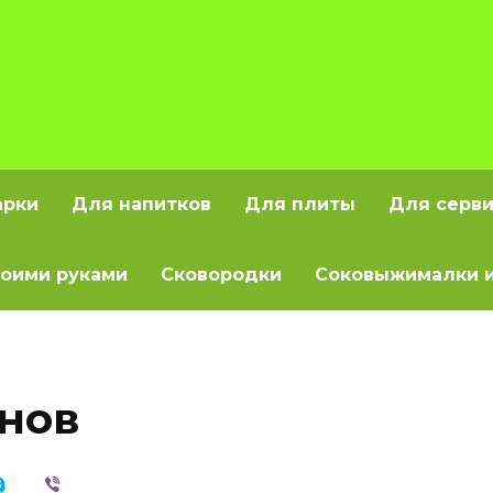
арки
Для напитков
Для плиты
Для серв
оими руками
Сковородки
Соковыжималки и
нов