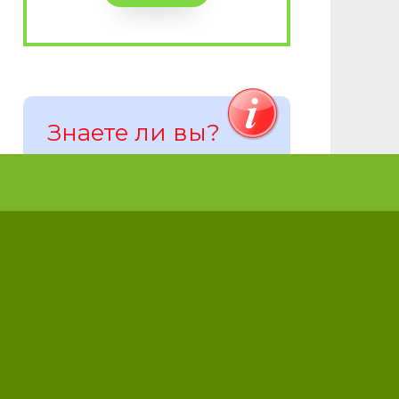
Знаете ли вы?
Тефлоновое
покрытие для
сковородок было
изобретено в 1938
году совершенно
случайно молодым
химиком Роем
Планкеттом,
который
изначально искал
чем заменить
фреон в