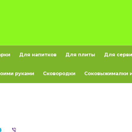
арки
Для напитков
Для плиты
Для серв
оими руками
Сковородки
Соковыжималки и