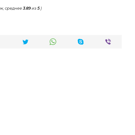
к, среднее
3.89
из
5
)