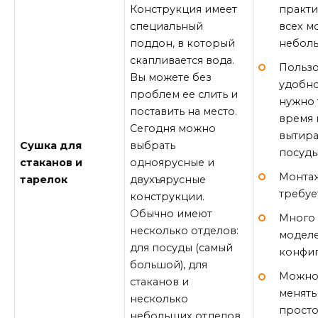
практи
Конструкция имеет
всех м
специальный
неболь
поддон, в который
скапливается вода.
Пользо
Вы можете без
удобно
проблем ее слить и
нужно 
поставить на место.
время 
Сегодня можно
вытир
Сушка для
выбрать
посуды
стаканов и
одноярусные и
Монта
тарелок
двухъярусные
требуе
конструкции.
Обычно имеют
Много
несколько отделов:
моделе
для посуды (самый
конфиг
большой), для
Можно
стаканов и
менять
несколько
прост
небольших отделов