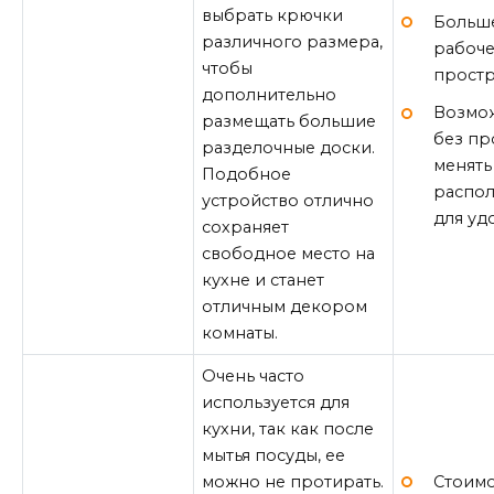
выбрать крючки
Больш
различного размера,
рабоче
чтобы
простр
дополнительно
Возмо
размещать большие
без п
разделочные доски.
менять
Подобное
распо
устройство отлично
для уд
сохраняет
свободное место на
кухне и станет
отличным декором
комнаты.
Очень часто
используется для
кухни, так как после
мытья посуды, ее
Стоимо
можно не протирать.