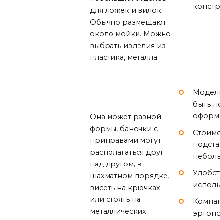
констр
для ложек и вилок.
Обычно размещают
около мойки. Можно
выбрать изделия из
пластика, металла.
Модели
быть п
оформ
Она может разной
формы, баночки с
Стоимо
приправами могут
подста
располагаться друг
неболь
над другом, в
Удобст
шахматном порядке,
исполь
висеть на крючках
или стоять на
Компак
металлических
эргоно