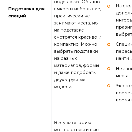
подставках. Обычно
На ст
Подставка для
емкости небольшие,
допол
специй
практически не
интерь
занимают места, но
прави
на подставке
выбрат
смотрятся красиво и
компактно. Можно
Специи
выбрать подставки
пересы
из разных
найти 
материалов, формы
Не зан
и даже подобрать
места;
двухъярусные
Эконо
модели.
време
время 
В эту категорию
можно отнести всю