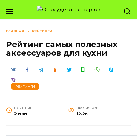
Перейти
к
содержанию
ГЛАВНАЯ
»
РЕЙТИНГИ
Рейтинг самых полезных
аксессуаров для кухни
РЕЙТИНГИ
НА ЧТЕНИЕ
ПРОСМОТРОВ
3 мин
13.3к.