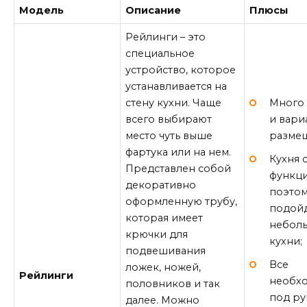
Модель
Описание
Плюсы
Рейлинги – это
специальное
устройство, которое
устанавливается на
Много
стену кухни. Чаще
и вари
всего выбирают
разме
место чуть выше
фартука или на нем.
Кухня 
Представлен собой
функци
декоративно
поэтом
оформленную трубу,
подойд
которая имеет
небол
крючки для
кухни;
подвешивания
Все
ложек, ножей,
Рейлинги
необх
половников и так
под ру
далее. Можно