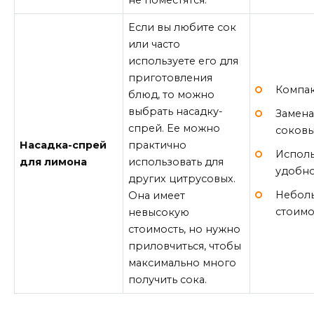
не поместятся.
Если вы любите сок
или часто
используете его для
приготовления
Компак
блюд, то можно
выбрать насадку-
Замена
спрей. Ее можно
соковы
Насадка-спрей
практично
Исполь
для лимона
использовать для
удобно
других цитрусовых.
Небол
Она имеет
стоимо
невысокую
стоимость, но нужно
приловчиться, чтобы
максимально много
получить сока.