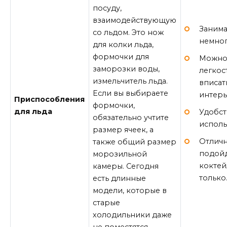
посуду,
взаимодействующую
Заним
со льдом. Это нож
немног
для колки льда,
формочки для
Можно
заморозки воды,
легкос
измельчитель льда.
вписат
Если вы выбираете
интерь
Приспособления
формочки,
для льда
Удобст
обязательно учтите
исполь
размер ячеек, а
Отлич
также общий размер
подойд
морозильной
коктей
камеры. Сегодня
только
есть длинные
модели, которые в
старые
холодильники даже