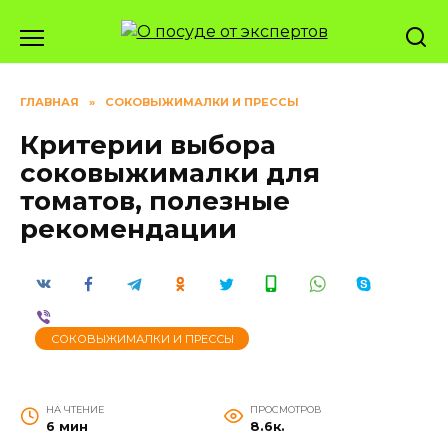
Перейти
к
содержанию
ГЛАВНАЯ
»
СОКОВЫЖИМАЛКИ И ПРЕССЫ
Критерии выбора
соковыжималки для
томатов, полезные
рекомендации
СОКОВЫЖИМАЛКИ И ПРЕССЫ
НА ЧТЕНИЕ
ПРОСМОТРОВ
6 мин
8.6к.