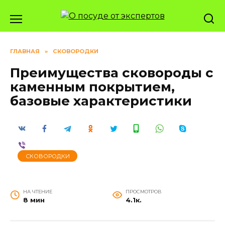
Перейти
к
содержанию
ГЛАВНАЯ
»
СКОВОРОДКИ
Преимущества сковороды с
каменным покрытием,
базовые характеристики
СКОВОРОДКИ
НА ЧТЕНИЕ
ПРОСМОТРОВ
8 мин
4.1к.