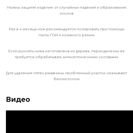
Ножны защитят изделие от случайных падений и образования
сколов
Раз в 4 месяца нож рекомендуется полировать при помощи
пасты ГОИ и кожаного ремня
Если рукоять ножа изготовлена из дерева, периодически ее
требуется обрабатывать антисептическими составами
Для удаления пятен ржавчины проблемный участок смазывают
баллистолом
Видео