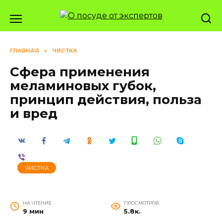
Перейти
к
содержанию
ГЛАВНАЯ
»
ЧИСТКА
Сфера применения
меламиновых губок,
принцип действия, польза
и вред
ЧИСТКА
НА ЧТЕНИЕ
ПРОСМОТРОВ
9 мин
5.8к.