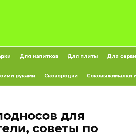
арки
Для напитков
Для плиты
Для серв
оими руками
Сковородки
Соковыжималки и
подносов для
тели, советы по