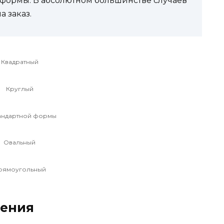
формы. В абсолютном большинстве случаев
 заказ.
Квадратный
Круглый
андартной формы
Овальный
рямоугольный
ления