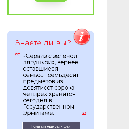
Знаете ли вы?
«Сервиз с зеленой
лягушкой», вернее,
оставшиеся
семьсот семьдесят
предметов из
девятисот сорока
четырех хранятся
сегодня в
Государственном
Эрмитаже.
Показать еще один факт