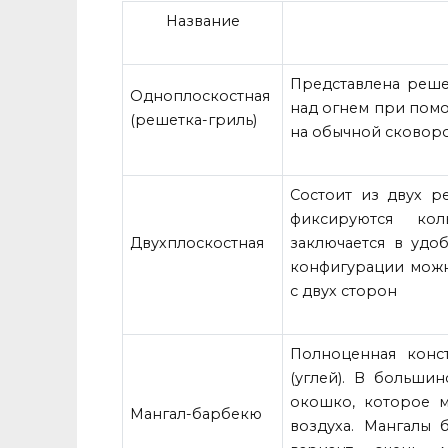
Название
Представлена реше
Одноплоскостная
над огнем при помо
(решетка-гриль)
на обычной сковор
Состоит из двух р
фиксируются кол
Двухплоскостная
заключается в удо
конфигурации можн
с двух сторон
Полноценная конс
(углей). В больши
окошко, которое м
Мангал-барбекю
воздуха. Мангалы