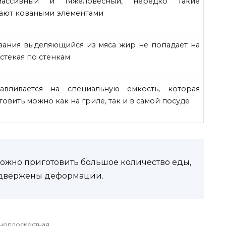
ассивный и тяжеловесный, нередко такие
ают коваными элементами
вания выделяющийся из мяса жир не попадает на
 стекая по стенкам
навливается на специальную емкость, которая
отовить можно как на гриле, так и в самой посуде
можно приготовить большое количество еды,
подвержены деформации.
ноплоскостная