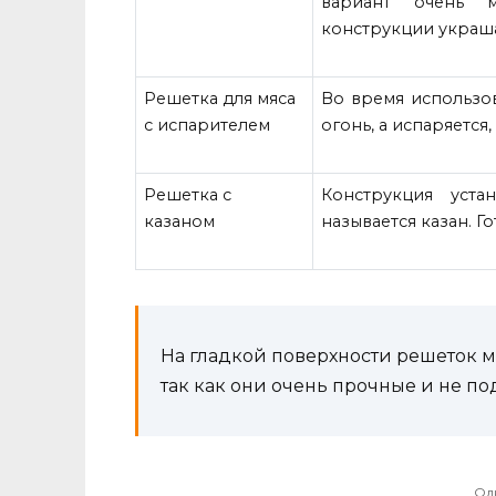
вариант очень м
конструкции украш
Решетка для мяса
Во время использо
с испарителем
огонь, а испаряется,
Решетка с
Конструкция уста
казаном
называется казан. Г
На гладкой поверхности решеток 
так как они очень прочные и не 
Од