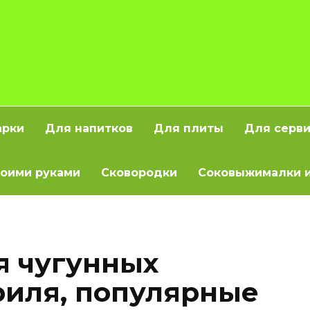
арки
Для напитков
Для плиты
Для серв
оими руками
Сковородки
Соковыжималки и
я чугунных
риля, популярные