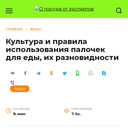
Перейти
к
содержанию
ГЛАВНАЯ
»
ВИДЫ
Культура и правила
использования палочек
для еды, их разновидности
ВИДЫ
НА ЧТЕНИЕ
ПРОСМОТРОВ
8 мин
7.3к.