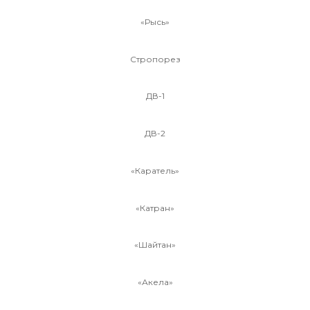
«Рысь»
Стропорез
ДВ-1
ДВ-2
«Каратель»
«Катран»
«Шайтан»
«Акела»