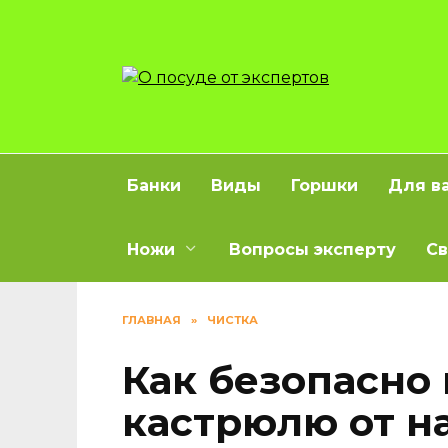
Перейти
к
содержанию
Банки
Виды
Горшки
Для в
Ножи
Вопросы эксперту
Св
ГЛАВНАЯ
»
ЧИСТКА
Как безопасно
кастрюлю от н