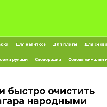
арки
Для напитков
Для плиты
Для серв
оими руками
Сковородки
Соковыжималки и
 и быстро очистить
агара народными