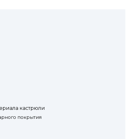
териала кастрюли
арного покрытия