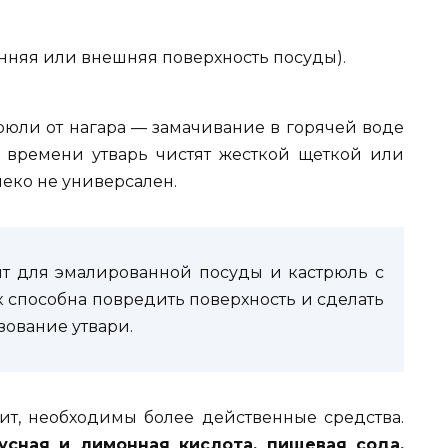
енняя или внешняя поверхность посуды).
рюли от нагара — замачивание в горячей воде
о времени утварь чистят жесткой щеткой или
леко не универсален.
ит для эмалированной посуды и кастрюль с
 способна повредить поверхность и сделать
ование утвари.
чит, необходимы более действенные средства.
усная и лимонная кислота, пищевая сода,