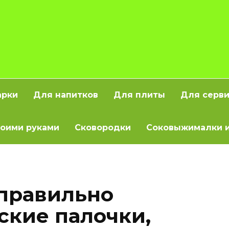
арки
Для напитков
Для плиты
Для серв
оими руками
Сковородки
Соковыжималки и
 правильно
ские палочки,