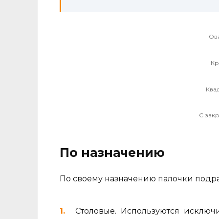
Ов
Кр
Ква
С зак
По назначению
По своему назначению палочки подра
Столовые. Используются исключ