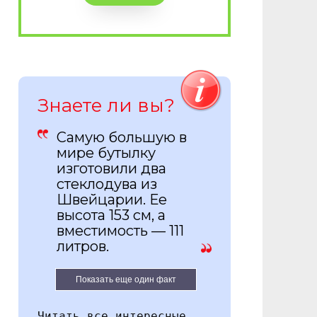
Знаете ли вы?
Самую большую в
мире бутылку
изготовили два
стеклодува из
Швейцарии. Ее
высота 153 см, а
вместимость — 111
литров.
Показать еще один факт
Читать все интересные