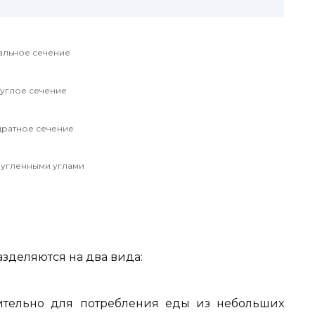
альное сечение
углое сечение
дратное сечение
ругленными углами
зделяются на два вида:
ительно для потребления еды из небольших