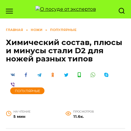
Перейти
к
содержанию
ГЛАВНАЯ
»
НОЖИ
»
ПОПУЛЯРНЫЕ
Химический состав, плюсы
и минусы стали D2 для
ножей разных типов
ПОПУЛЯРНЫЕ
НА ЧТЕНИЕ
ПРОСМОТРОВ
5 мин
11.6к.