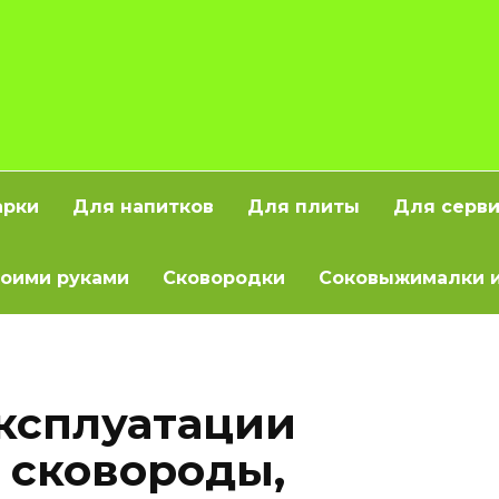
арки
Для напитков
Для плиты
Для серв
оими руками
Сковородки
Соковыжималки и
ксплуатации
 сковороды,