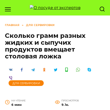
Перейти
к
содержанию
ГЛАВНАЯ
»
ДЛЯ СЕРВИРОВКИ
Сколько грамм разных
жидких и сыпучих
продуктов вмещает
столовая ложка
ДЛЯ СЕРВИРОВКИ
НА ЧТЕНИЕ
ПРОСМОТРОВ
6 мин
9.1к.