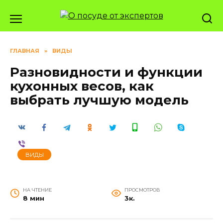
Перейти
к
содержанию
ГЛАВНАЯ
»
ВИДЫ
Разновидности и функции
кухонных весов, как
выбрать лучшую модель
ВИДЫ
НА ЧТЕНИЕ
ПРОСМОТРОВ
8 мин
3к.