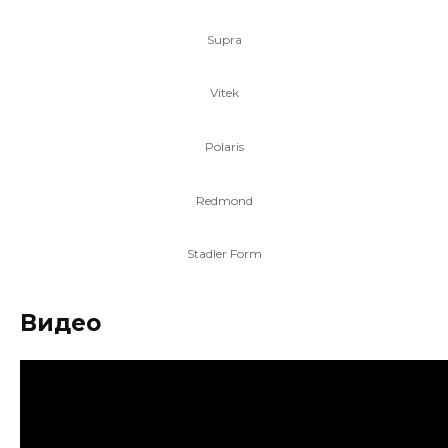
Supra
Vitek
Polaris
Redmond
Stadler Form
Видео