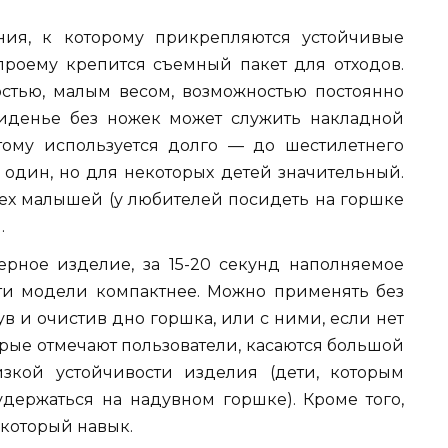
ния, к которому прикрепляются устойчивые
проему крепится съемный пакет для отходов.
стью, малым весом, возможностью постоянно
 сиденье без ножек может служить накладной
этому используется долго — до шестилетнего
, один, но для некоторых детей значительный.
сех малышей (у любителей посидеть на горшке
.
рное изделие, за 15-20 секунд наполняемое
йти модели компактнее. Можно применять без
 и очистив дно горшка, или с ними, если нет
орые отмечают пользователи, касаются большой
зкой устойчивости изделия (дети, которым
 удержаться на надувном горшке). Кроме того,
екоторый навык.