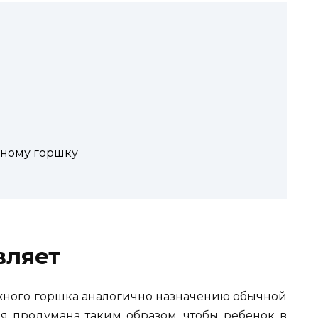
жному горшку
вляет
жного горшка аналогично назначению обычной
ия продумана таким образом, чтобы ребенок в