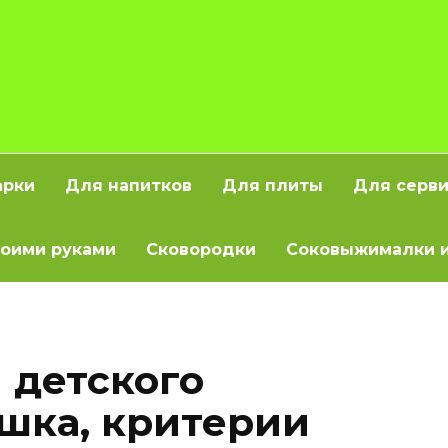
арки
Для напитков
Для плиты
Для серв
оими руками
Сковородки
Соковыжималки и
 детского
шка, критерии