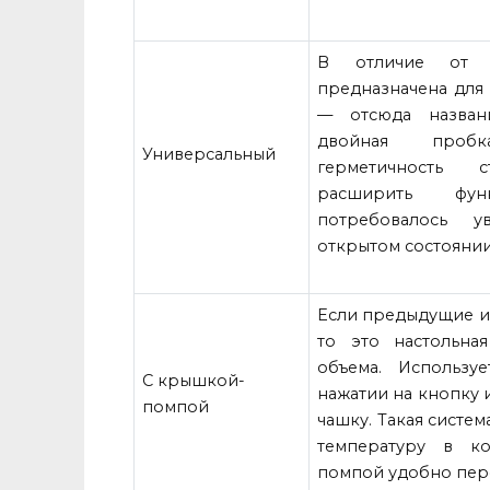
В отличие от п
предназначена для
— отсюда назван
двойная пробк
Универсальный
герметичность 
расширить функ
потребовалось 
открытом состояни
Если предыдущие из
то это настольна
объема. Использу
С крышкой-
нажатии на кнопку 
помпой
чашку. Такая систе
температуру в к
помпой удобно пер