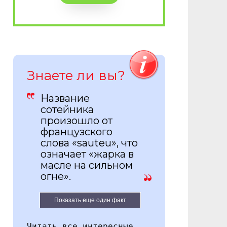
Знаете ли вы?
Название
сотейника
произошло от
французского
слова «sauteu», что
означает «жарка в
масле на сильном
огне».
Показать еще один факт
Читать все интересные