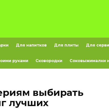
арки
Для напитков
Для плиты
Для серв
оими руками
Сковородки
Соковыжималки и
ериям выбирать
нг лучших