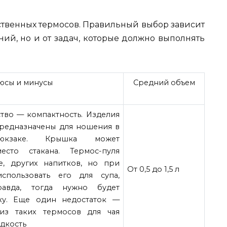
ственных термосов. Правильный выбор зависит
ний, но и от задач, которые должно выполнять
юсы и минусы
Средний объем
тво — компактность. Изделия
редназначены для ношения в
кзаке. Крышка может
место стакана. Термос-пуля
е, других напитков, но при
От 0,5 до 1,5 л
пользовать его для супа,
авда, тогда нужно будет
ку. Еще один недостаток —
 из таких термосов для чая
дкость