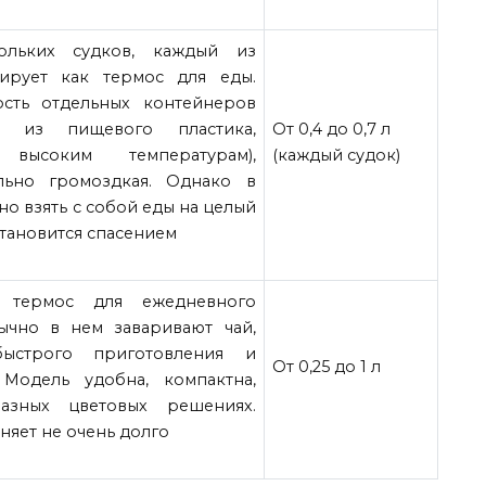
ольких судков, каждый из
ирует как термос для еды.
ость отдельных контейнеров
ы из пищевого пластика,
От 0,4 до 0,7 л
высоким температурам),
(каждый судок)
льно громоздкая. Однако в
но взять с собой еды на целый
становится спасением
 термос для ежедневного
ычно в нем заваривают чай,
строго приготовления и
От 0,25 до 1 л
Модель удобна, компактна,
азных цветовых решениях.
няет не очень долго