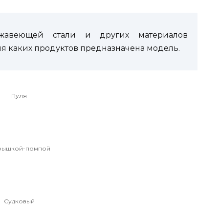
жавеющей стали и других материалов
ля каких продуктов предназначена модель.
Пуля
рышкой-помпой
Судковый