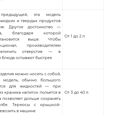
редыдущей, эта модель
 жидких и твердых продуктов
ие. Другое достоинство —
а, благодаря которой
От 1 до 2 л
становится выше. Чтобы
ционал, производителям
увеличить отверстие — в
и блюда остывают быстрее
делия можно носить с собой,
я модель, обычно большого
ется для жидкостей — при
из краника напиток польется в
От 3 до 40 л
ма позволяет дольше сохранять
олбе. Термосы с крышкой-
евозить в машине